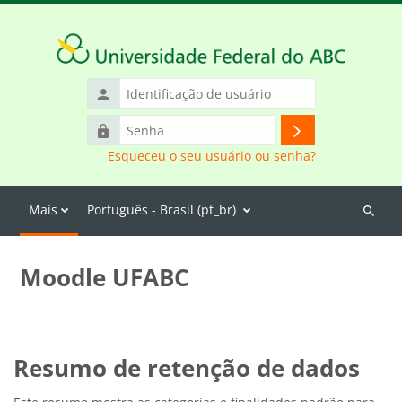
Ir para o conteúdo principal
Identificação
de
Senha
usuário
Acessar
Esqueceu o seu usuário ou senha?
Mais
Português - Brasil ‎(pt_br)‎
Buscar
cursos
Moodle UFABC
Resumo de retenção de dados