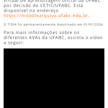
virtual de aprendizagem oficial da UFABC
por decisão do CETIC/UFABC. Está
disponível no endereço
https://moodlearquivo.ufabc.edu.br
.
O TIDIA foi permanentemente desativado em 01/01/2024.
Para mais informações sobre os
diferentes AVAs da UFABC, assista o vídeo
a seguir: