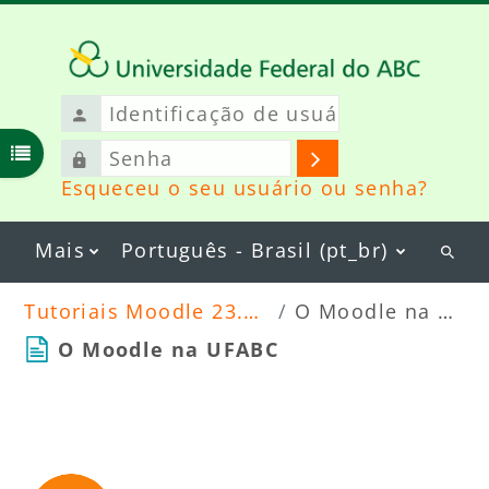
Ir para o conteúdo principal
Identificação
de
Senha
usuário
Abrir índice do curso
Acessar
Esqueceu o seu usuário ou senha?
Mais
Português - Brasil ‎(pt_br)‎
Busc
curs
Tutoriais Moodle 23.09.2024
O Moodle na UFABC
O Moodle na UFABC