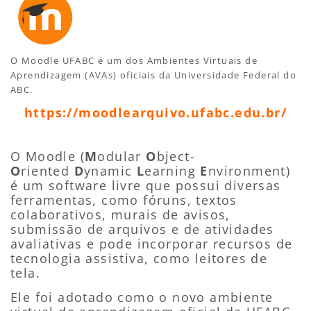
O Moodle UFABC é um dos Ambientes Virtuais de
Aprendizagem (AVAs) oficiais da Universidade Federal do
ABC.
https://moodlearquivo.ufabc.edu.br/
O Moodle (
M
odular
O
bject-
O
riented
D
ynamic
L
earning
E
nvironment)
é um software livre que possui diversas
ferramentas, como fóruns, textos
colaborativos, murais de avisos,
submissão de arquivos e de atividades
avaliativas e pode incorporar recursos de
tecnologia assistiva, como leitores de
tela.
Ele foi adotado como o novo ambiente