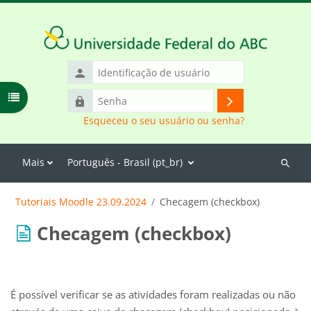
Ir para o conteúdo principal
Identificação
de
Abrir índice do curso
Senha
usuário
Acessar
Esqueceu o seu usuário ou senha?
Mais
Português - Brasil ‎(pt_br)‎
Buscar
cursos
Tutoriais Moodle 23.09.2024
Checagem (checkbox)
Checagem (checkbox)
É possível verificar se as atividades foram realizadas ou não