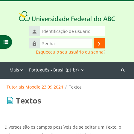
Ir para o conteúdo principal
Identificação
de
Abrir índice do curso
Senha
usuário
Acessar
Esqueceu o seu usuário ou senha?
Mais
Português - Brasil ‎(pt_br)‎
Buscar
cursos
Tutoriais Moodle 23.09.2024
Textos
Textos
Diversos são os campos possíveis de se editar um Texto, o