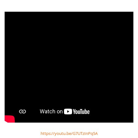
https://youtu.be/G7UTzInPq5A