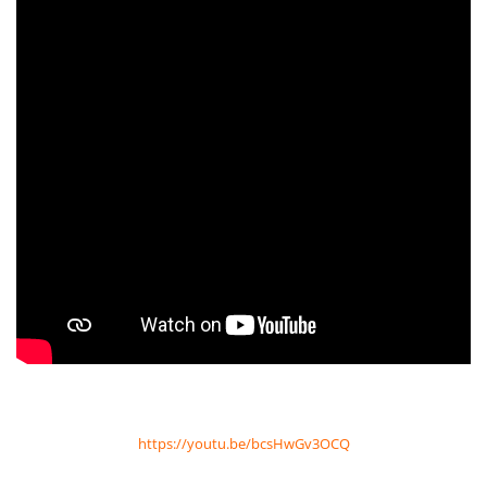
https://youtu.be/bcsHwGv3OCQ