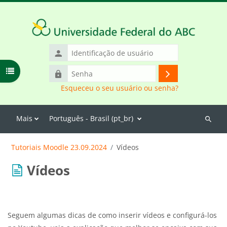
Ir para o conteúdo principal
Identificação
de
Abrir índice do curso
Senha
usuário
Acessar
Esqueceu o seu usuário ou senha?
Mais
Português - Brasil ‎(pt_br)‎
Buscar
cursos
Tutoriais Moodle 23.09.2024
Vídeos
Vídeos
Seguem algumas dicas de como inserir vídeos e configurá-los