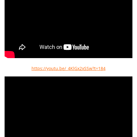
https://youtu.be/_4KlGx2xSSw?t=184