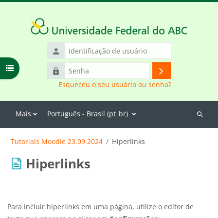
Ir para o conteúdo principal
Identificação
de
Abrir índice do curso
Senha
usuário
Acessar
Esqueceu o seu usuário ou senha?
Mais
Português - Brasil ‎(pt_br)‎
Buscar
cursos
Tutoriais Moodle 23.09.2024
Hiperlinks
Hiperlinks
Para incluir hiperlinks em uma página, utilize o editor de