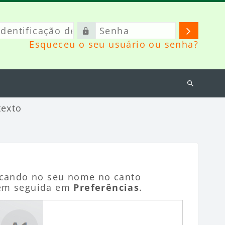
ificação
Senha
Acessa
Esqueceu o seu usuário ou senha?
rio
Buscar
cursos
texto
licando no seu nome no canto
o em seguida em
Preferências
.