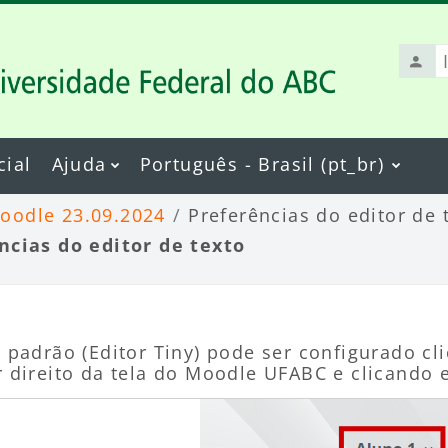
Ident
de
usuá
cial
Ajuda
Português - Brasil ‎(pt_br)‎
Moodle 23.09.2024
Preferências do editor de 
ncias do editor de texto
r padrão (Editor Tiny) pode ser configurado c
r direito da tela do Moodle UFABC e clicand