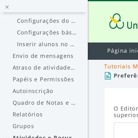
Ir para o conteúdo principal
Como copiar um curso (versão 4.1)
Configurações do curso (Editar ou Criar)
Configurações básicas de um curso (Geral)
Inserir alunos no curso
Página ini
Envio de mensagens
Tutoriais 
Atraso de atividades (prorrogar data)
Preferê
Papéis e Permissões
Autoinscrição
Quadro de Notas e Conceitos
O Edito
Relatórios
superio
Grupos
Atividades e Recursos