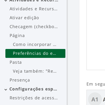
Contrair
Atividades e Recursos
Ativar edição
Checagem (checkbox)
Página
Como incorporar um site (embeded)
Preferências do editor de texto
Pasta
Veja também: "Recurso Laboratório de avaliação (professor) - LAE/FEAUSP"
Presença
Em segu
Configurações específicas
Contrair
Restrições de acesso (condições)