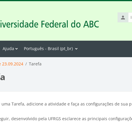
Identif
de
usuári
Ajuda
Português - Brasil ‎(pt_br)‎
e 23.09.2024
Tarefa
fa
 uma Tarefa, adicione a atividade e faça as configurações de sua p
eguir, desenvolvido pela UFRGS esclarece as principais configuraçõ