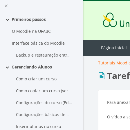
Ir para o conteúdo principal
Primeiros passos
Contrair
O Moodle na UFABC
Interface básica do Moodle
Página inicial
Backup e restauração entre instâncias
Tutoriais Moodl
Gerenciando Alunos
Contrair
Tare
Como criar um curso
Como copiar um curso (versão 4.1)
Para anexar
Configurações do curso (Editar ou Criar)
Configurações básicas de um curso (Geral)
O vídeo a s
Inserir alunos no curso