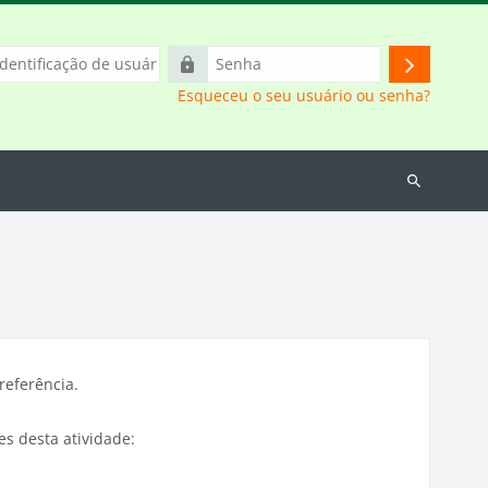
icação
Senha
Acessar
Esqueceu o seu usuário ou senha?
o
Buscar
cursos
referência.
es desta atividade: