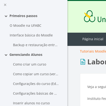
Ir para o conteúdo principal
Primeiros passos
Contrair
O Moodle na UFABC
Interface básica do Moodle
Página inicial
Backup e restauração entre instâncias
Tutoriais Moodl
Gerenciando Alunos
Contrair
Labor
Como criar um curso
Como copiar um curso (versão 4.1)
Configurações do curso (Editar ou Criar)
Veja a segu
Configurações básicas de um curso (Geral)
Instituto F
Inserir alunos no curso