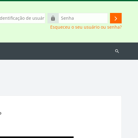
icação
Senha
Acessar
Esqueceu o seu usuário ou senha?
o
Buscar
cursos
o