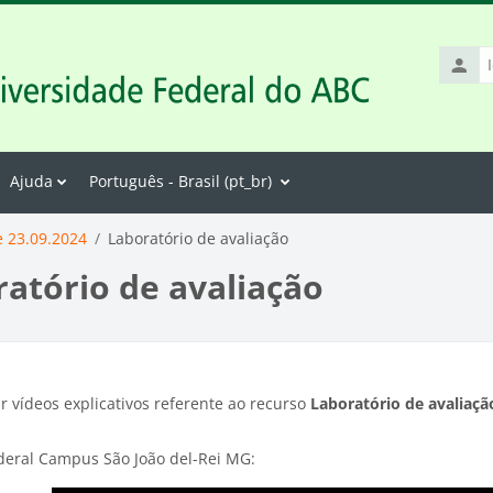
Identif
de
usuári
Ajuda
Português - Brasil ‎(pt_br)‎
e 23.09.2024
Laboratório de avaliação
atório de avaliação
ir vídeos explicativos referente ao recurso
Laboratório de avaliaçã
ederal Campus São João del-Rei MG: