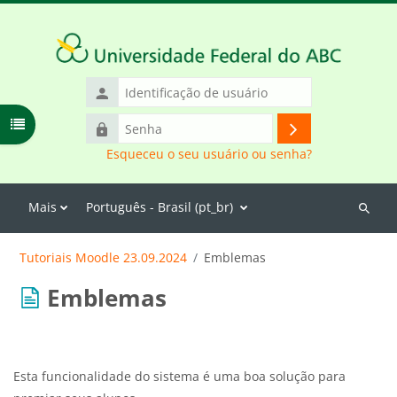
Ir para o conteúdo principal
Identificação
de
Abrir índice do curso
Senha
usuário
Acessar
Esqueceu o seu usuário ou senha?
Mais
Português - Brasil ‎(pt_br)‎
Buscar
cursos
Tutoriais Moodle 23.09.2024
Emblemas
Emblemas
Esta funcionalidade do sistema é uma boa solução para