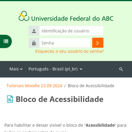
Ir para o conteúdo principal
Identificação
de
Abrir índice do curso
Senha
usuário
Acessar
Esqueceu o seu usuário ou senha?
Mais
Português - Brasil ‎(pt_br)‎
Buscar
cursos
Tutoriais Moodle 23.09.2024
Bloco de Acessibilidade
Bloco de Acessibilidade
Para habilitar e deixar visível o bloco de “
Acessibilidade
” para