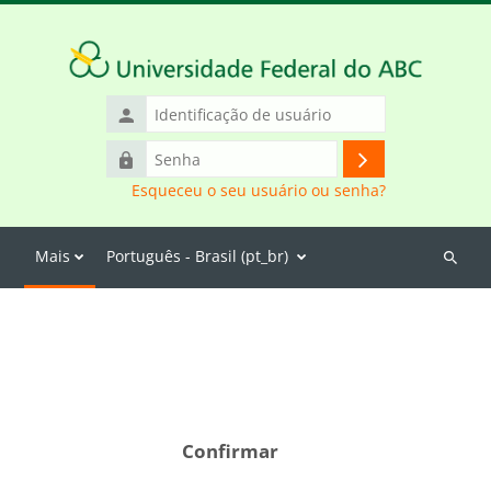
Ir para o conteúdo principal
Identificação
de
Senha
usuário
Acessar
Esqueceu o seu usuário ou senha?
Mais
Português - Brasil ‎(pt_br)‎
Buscar
cursos
Confirmar